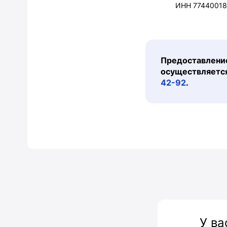
ИНН 77440018
Предоставление
осуществляется
42-92
.
У ва