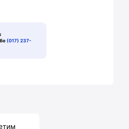
х
бо
(017) 237-
ветим