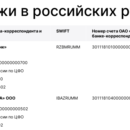
жи в российских 
а-корреспондента и
SWIFT
Номер счета ОАО «
банке-корреспон
нк»
RZBMRUMM
301118101000000
200000000700
ссии по ЦФО
00
302
А» ООО
IBAZRUMM
301118104000000
000000000502
ссии по ЦФО
02