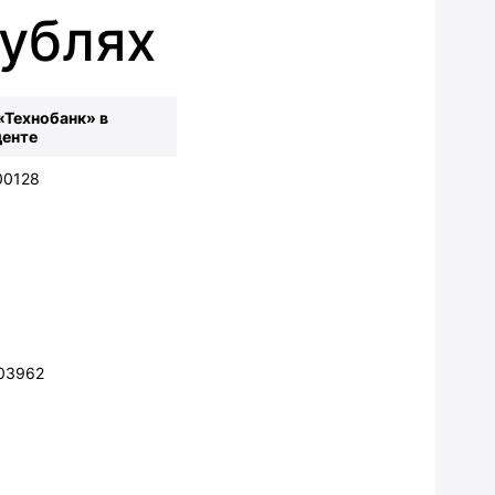
рублях
Технобанк‎»‎ в
денте
00128
03962