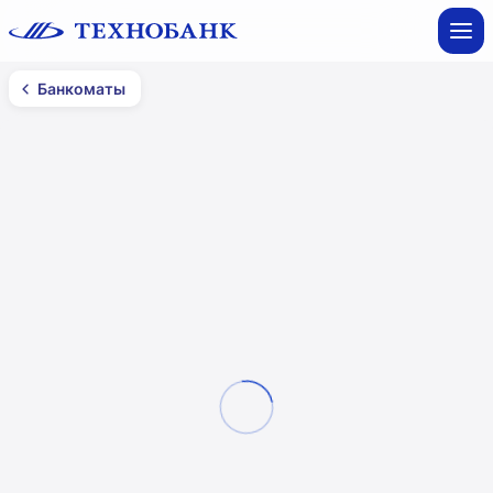
Банкоматы
Банкоматы
Могилев
Все фильтры
Смотреть на карте
Региональное управление №6 ОАО
«Технобанк»
пер. 2-ой Крутой, 3а