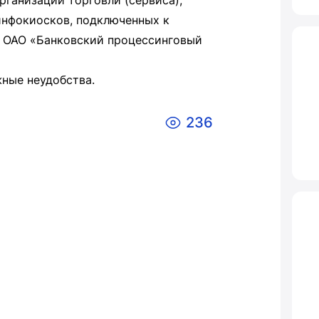
рганизаций торговли (сервиса),
 инфокиосков, подключенных к
 ОАО «Банковский процессинговый
ные неудобства.
236