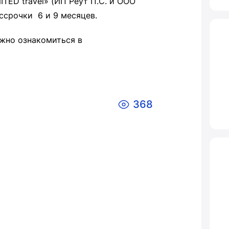
ED travel» (ИП Реут П.С. и ООО
срочки 6 и 9 месяцев.
жно ознакомиться в
368