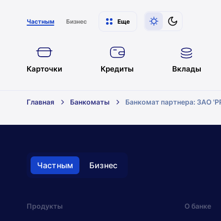
Частным
Бизнес
Еще
Карточки
Кредиты
Вклады
Главная
Банкоматы
Банкомат партнера: ЗАО '
Банкоматы
Брест
Частным
Бизнес
Отделения
Банкоматы
Обмен валют
Все фильтры
Продукты
О банке