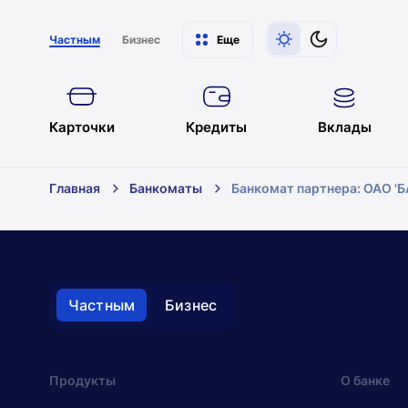
Частным
Бизнес
Еще
Карточки
Кредиты
Вклады
Главная
Банкоматы
Банкомат партнера: ОАО '
Банкоматы
Минск
Частным
Бизнес
Отделения
Банкоматы
Обмен валют
Все фильтры
Продукты
О банке