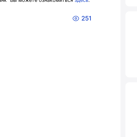
анк" Вы можете ознакомиться
здесь
.
251