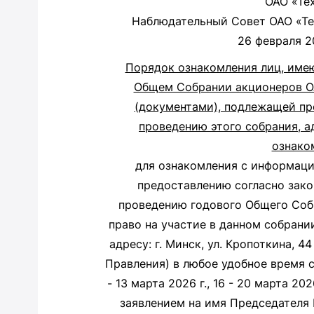
ОАО «Тех
Наблюдательный Совет ОАО «Тех
26 февраля 2
Порядок ознакомления лиц, имею
Общем Собрании акционеров ОА
(документами), подлежащей пр
проведению этого собрания, а
ознако
для ознакомления с информаци
предоставлению согласно зако
проведению годового Общего Соб
право на участие в данном собрани
адресу: г. Минск, ул. Кропоткина, 4
Правления) в любое удобное время с 
- 13 марта 2026 г., 16 - 20 марта 2
заявлением на имя Председателя 