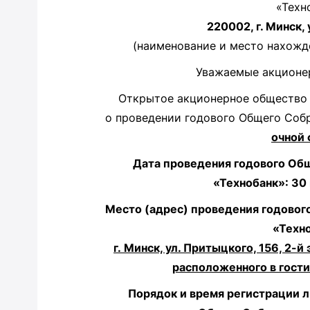
«Техн
220002, г. Минск, 
(наименование и место нахожд
Уважаемые акционер
Открытое акционерное общество 
о проведении годового Общего Соб
очной 
Дата проведения годового Об
«Технобанк»: 30 
Место (адрес) проведения годовог
«Техно
г. Минск, ул. Притыцкого, 156, 2-
расположенного в гостин
Порядок и время регистрации л