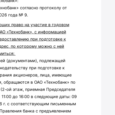
нобанк»:
нобанк» согласно протоколу от
026 года № 9.
щих право на участие в годовом
О «Технобанк», с информацией
едоставлению при подготовке к
дрес, по которому можно с ней
миться:
ей (документами), подлежащей
нодательству при подготовке к
рания акционеров, лица, имеющие
и, обращаются в ОАО «Технобанк» по
4 (2-ой этаж, приемная Председателя
11:00 до 16:00 в следующие даты: 09
026 г. с соответствующим письменным
Правления банка с предъявлением