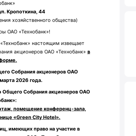
обанк»
ул. Кропоткина, 44
ения хозяйственного общества)
ы ОАО «Технобанк»!
«Технобанк» настоящим извещает
рания акционеров ОАО «Технобанк»
в
форме.
щего Собрания акционеров ОАО
марта 2026 года.
о Общего Собрания акционеров ОАО
банк»:
й этаж, помещение конференц-зала,
ице «Green City Hotel».
иц, имеющих право на участие в